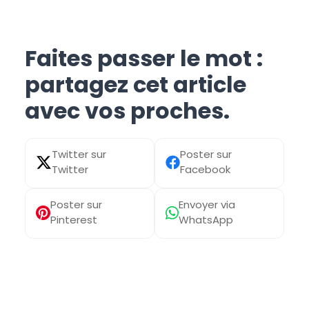
Faites passer le mot :
partagez cet article
avec vos proches.
Share
Share
on
on
X
Facebook
Share
Share
(Twitter)
on
on
Pinterest
WhatsApp