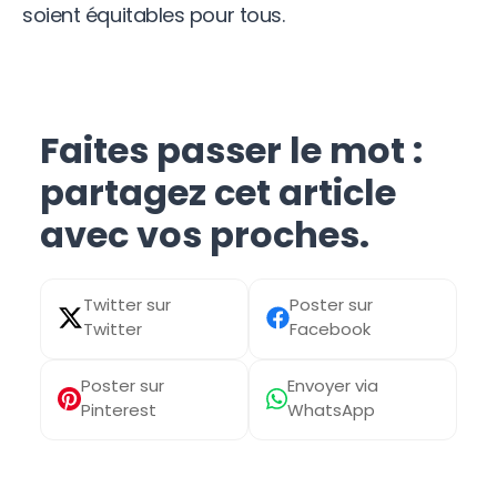
soient équitables pour tous.
Faites passer le mot :
partagez cet article
avec vos proches.
Share
Share
on
on
X
Facebook
Share
Share
(Twitter)
on
on
Pinterest
WhatsApp